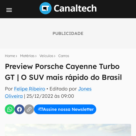
PUBLICIDADE
Seu resumo inteligente do mundo tech!
Assine a newsletter do Canaltech e receba
Home
Matérias
Veículos
Carros
notícias e reviews sobre tecnologia em primeira
mão.
Preview Porsche Cayenne Turbo
GT | O SUV mais rápido do Brasil
E-mail
Por
Felipe Ribeiro
• Editado por
Jones
Oliveira
|
25/12/2022 às 09:00
inscreva-se
Assine nossa Newsletter
Confirmo que li, aceito e concordo com os
Termos de
Uso e Política de Privacidade do Canaltech.