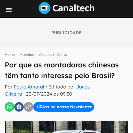
PUBLICIDADE
Seu resumo inteligente do mundo tech!
Assine a newsletter do Canaltech e receba
Home
Matérias
Veículos
Carros
notícias e reviews sobre tecnologia em primeira
mão.
Por que as montadoras chinesas
têm tanto interesse pelo Brasil?
E-mail
Por
Paulo Amaral
• Editado por
Jones
Oliveira
|
20/07/2024 às 09:30
inscreva-se
Assine nossa Newsletter
Confirmo que li, aceito e concordo com os
Termos de
Uso e Política de Privacidade do Canaltech.