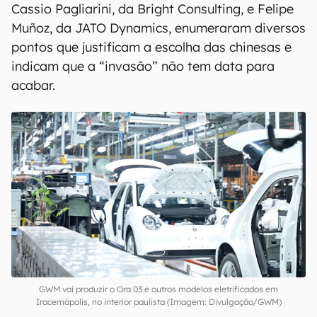
Cassio Pagliarini, da Bright Consulting, e Felipe
Muñoz, da JATO Dynamics, enumeraram diversos
pontos que justificam a escolha das chinesas e
indicam que a “invasão” não tem data para
acabar.
GWM vai produzir o Ora 03 e outros modelos eletrificados em
Iracemápolis, no interior paulista (Imagem: Divulgação/GWM)