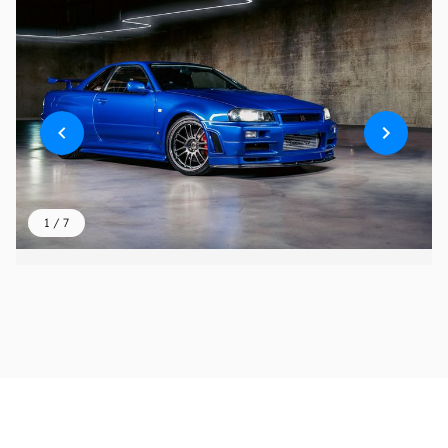
1
/
7