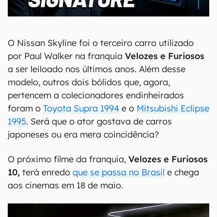
00:00
/
20:46
O Nissan Skyline foi o terceiro carro utilizado
por Paul Walker na franquia
Velozes e Furiosos
a ser leiloado nos últimos anos. Além desse
modelo, outros dois bólidos que, agora,
pertencem a colecionadores endinheirados
foram o
Toyota Supra 1994
e o
Mitsubishi Eclipse
1995
. Será que o ator gostava de carros
japoneses ou era mera coincidência?
O próximo filme da franquia,
Velozes e Furiosos
10,
terá enredo
que se passa no Brasil
e chega
aos cinemas em 18 de maio.