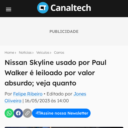
PUBLICIDADE
Seu resumo inteligente do mundo tech!
Assine a newsletter do Canaltech e receba
Home
Notícias
Veículos
Carros
notícias e reviews sobre tecnologia em primeira
mão.
Nissan Skyline usado por Paul
Walker é leiloado por valor
E-mail
absurdo; veja quanto
Por
Felipe Ribeiro
• Editado por
Jones
inscreva-se
Oliveira
|
16/05/2023 às 14:00
Assine nossa Newsletter
Confirmo que li, aceito e concordo com os
Termos de
Uso e Política de Privacidade do Canaltech.