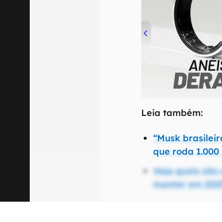
00:00
/
21:11
Leia também:
“Musk brasilei
que roda 1.000
Veja quais são 
manter em 202
Vídeo: Seu celula