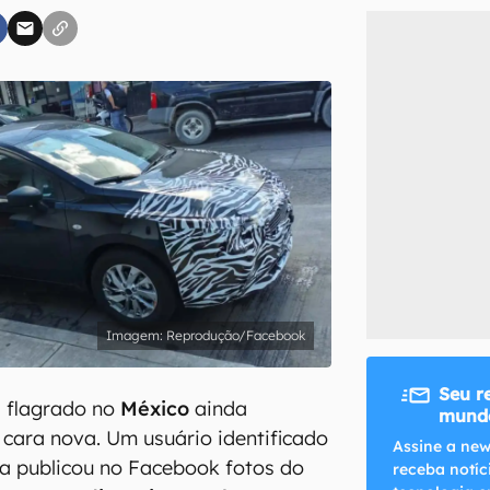
inscreva-se
li, aceito e concordo com os
Termos de Uso e Política de Privacidade do Ca
Reprodução/Facebook
Seu r
i flagrado no
México
ainda
mundo
cara nova. Um usuário identificado
Assine a new
va publicou no Facebook fotos do
receba notíc