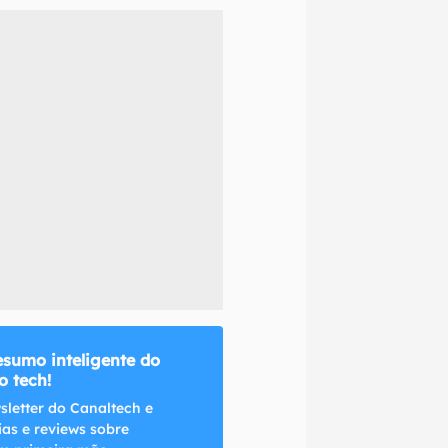
naltech.
esumo inteligente do
 tech!
sletter do Canaltech e
ias e reviews sobre