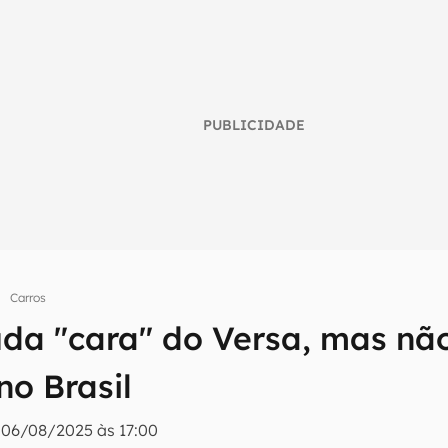
PUBLICIDADE
Carros
umo inteligente do mundo tech!
da "cara" do Versa, mas nã
tter do Canaltech e receba notícias e reviews sobre tecnologia 
no Brasil
|
06/08/2025 às 17:00