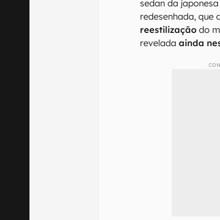
sedan da japones
redesenhada, que 
reestilização
do mo
revelada
ainda ne
CON