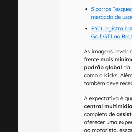
5 carros “esque
mercado de usa
BYD registra ha
Golf GTI no Bras
As imagens revela
frente
mais minima
padrão global
da
como o Kicks. Além 
também deve receb
A expectativa é q
central multimíd
completo de
assis
oferecer uma exper
ao motorista, ess