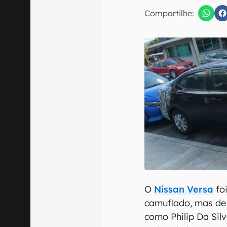
Compartilhe:
Confirmo que 
O
Nissan Versa
fo
camuflado, mas de 
como Philip Da Sil