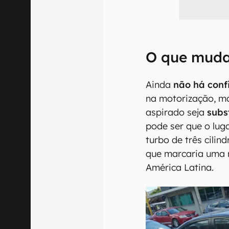
O que muda
Ainda
não há conf
na motorização, ma
aspirado seja
subs
pode ser que o lug
turbo de três cili
que marcaria uma 
América Latina.