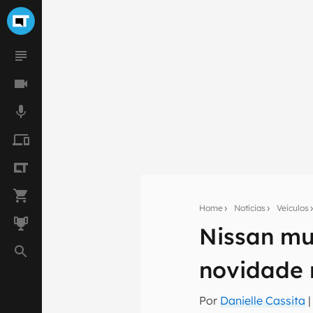
Home
Notícias
Veículos
Seu res
Nissan mu
Assine a newsle
mão.
novidade 
E-mail
Por
Danielle Cassita