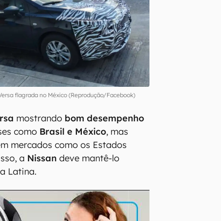
Versa flagrada no México (Reprodução/Facebook)
rsa
mostrando
bom desempenho
íses como
Brasil e México
, mas
 em mercados como os Estados
isso, a
Nissan
deve mantê-lo
a Latina.