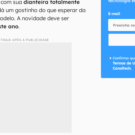
tecnologia e
a com sua
dianteira totalmente
dá um gostinho do que esperar da
E-mail
delo. A novidade deve ser
ste ano
.
TINUA APÓS A PUBLICIDADE
Confirmo que
Termos de U
Canaltech.