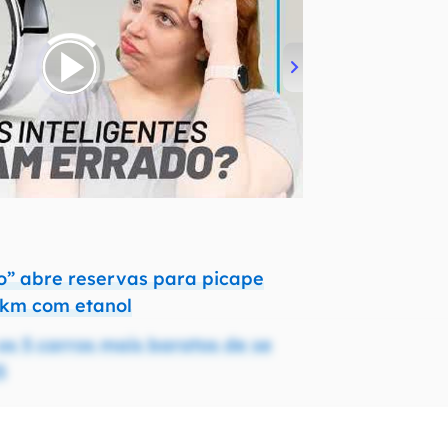
ro” abre reservas para picape
 km com etanol
os 5 carros mais baratos de se
5
r é smart, e seu carro? Conheça o