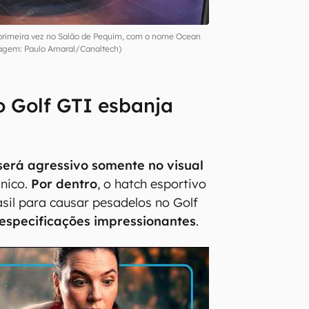
primeira vez no Salão de Pequim, com o nome Ocean
agem: Paulo Amaral/Canaltech)
o Golf GTI esbanja
será agressivo somente no visual
ânico.
Por dentro
, o hatch esportivo
sil para causar pesadelos no Golf
especificações impressionantes
.