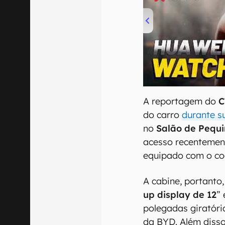
00:00
/
04:51
A reportagem do
C
do carro
durante s
no
Salão de Pequ
acesso recentement
equipado com o coc
A cabine, portanto, 
up display de 12
” 
polegadas giratória
da BYD. Além disso