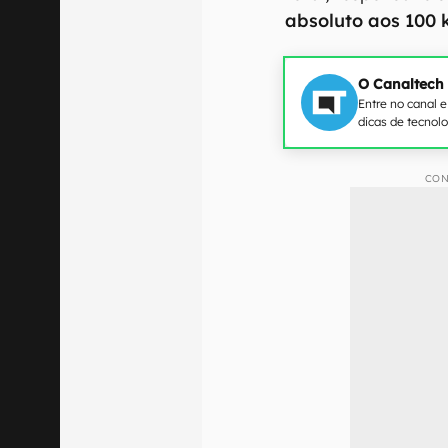
absoluto aos 100
O Canaltech
Entre no canal 
dicas de tecnol
CON