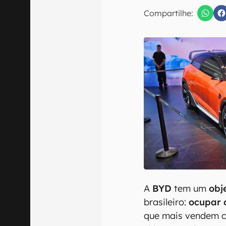
E-mail
Compartilhe:
Confirmo que 
A
BYD
tem um
obje
brasileiro:
ocupar 
que mais vendem ca