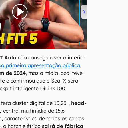
T Auto
não conseguiu ver o interior
ua primeira apresentação pública
,
im de 2024
, mas a mídia local teve
e e confirmou que o Seal X será
kpit inteligente DiLink 100.
terá cluster digital de 10,25”,
head-
e central multimídia de 15,6
, característica de todos os carros
, o hatch elétrico
sairá de fábrica