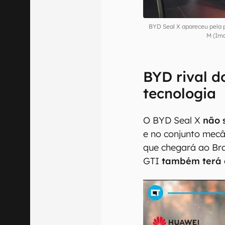
BYD Seal X apareceu pela 
M (Im
BYD rival d
tecnologia
O BYD Seal X
não 
e no conjunto mec
que chegará ao Bra
GTI
também terá 