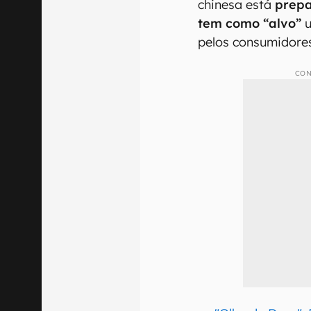
chinesa está
prepa
tem como “alvo”
u
pelos consumidore
CON