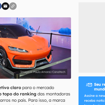
inscreva-se
li, aceito e concordo com os
Termos de Uso e Política de Privacidade do Ca
Paulo Amaral/Canaltech
Seu r
tivo claro
para o mercado
mundo
o topo do ranking
das montadoras
Assine a new
rros no país. Para isso, a marca
receba notíc