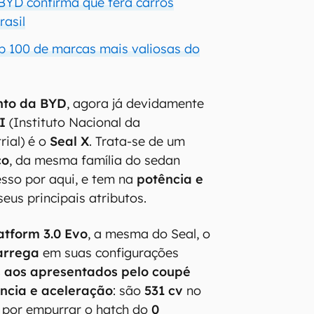
 BYD confirma que terá carros
asil
p 100 de marcas mais valiosas do
nto da BYD
, agora já devidamente
I
(Instituto Nacional da
rial) é o
Seal X
. Trata-se de um
co
, da mesma família do sedan
esso por aqui, e tem na
potência e
eus principais atributos.
atform 3.0 Evo
, a mesma do Seal, o
arrega
em suas configurações
s aos apresentados pelo coupé
ncia e aceleração
: são
531 cv
no
s por empurrar o hatch do
0