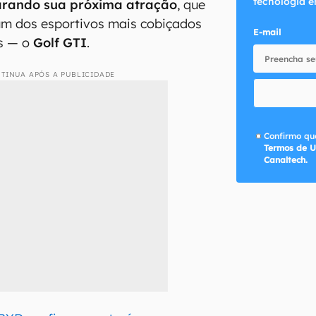
tecnologia e
rando sua próxima atração
, que
m dos esportivos mais cobiçados
E-mail
s — o
Golf GTI
.
TINUA APÓS A PUBLICIDADE
Confirmo que
Termos de U
Canaltech.