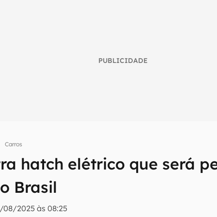
PUBLICIDADE
Carros
ra hatch elétrico que será p
umo inteligente do mundo tech!
o Brasil
tter do Canaltech e receba notícias e reviews sobre tecnologia 
/08/2025 às 08:25