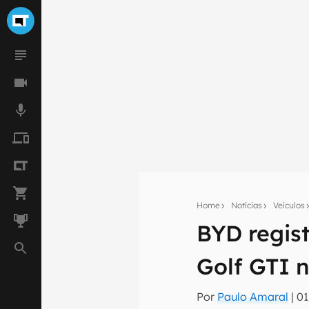
Home
Notícias
Veículos
BYD regist
Seu res
Golf GTI n
Assine a newsle
mão.
Por
Paulo Amaral
|
01