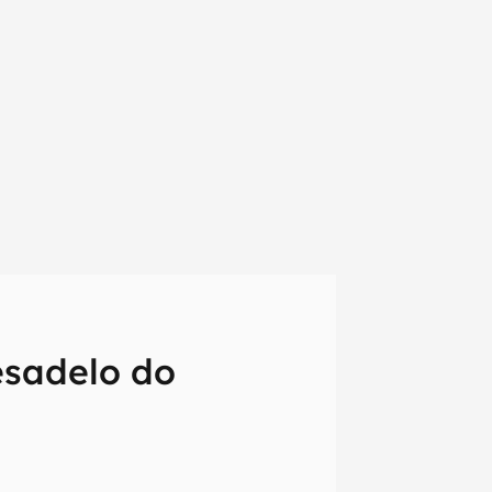
esadelo do
em primeira