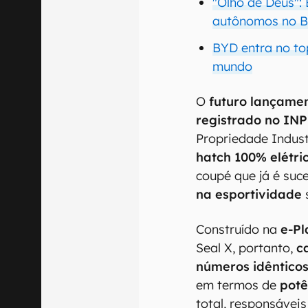
"Olho de Deus":
autônomos no Br
BYD entra no to
mundo
O
futuro lançame
registrado no INP
Propriedade Indust
hatch 100% elétri
coupé que já é suc
na esportividade
s
Construído na
e-Pl
Seal X, portanto,
c
números idêntico
em termos de
potê
total, responsávei