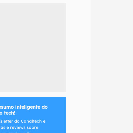
naltech.
esumo inteligente do
 tech!
sletter do Canaltech e
ias e reviews sobre