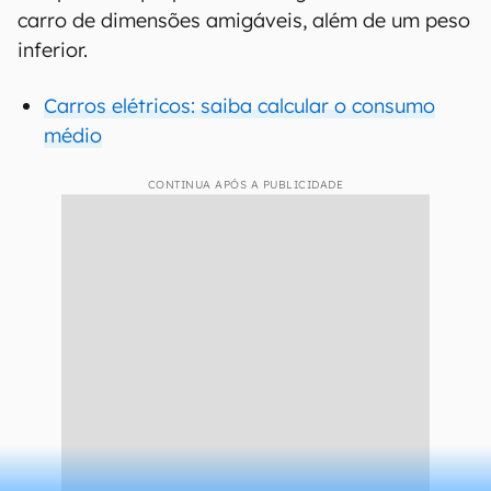
O mais eficiente
Segundo a Mercedes-Benz, o Vision EQXX terá
consumo aproximado de 10 kWh a cada 100km,
superior ao já famoso EQS, sedã grande elétrico
da marca que faz médias de 16 kWh. Além dessa
economia, o automóvel conta com uma bateria
compacta e que permitiu à engenharia trazer um
carro de dimensões amigáveis, além de um peso
inferior.
Carros elétricos: saiba calcular o consumo
médio
CONTINUA APÓS A PUBLICIDADE