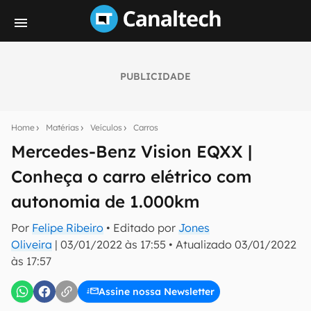
PUBLICIDADE
Seu resumo inteligente do mundo tech!
Assine a newsletter do Canaltech e receba
Home
Matérias
Veículos
Carros
notícias e reviews sobre tecnologia em primeira
mão.
Mercedes-Benz Vision EQXX |
Conheça o carro elétrico com
E-mail
autonomia de 1.000km
Por
Felipe Ribeiro
• Editado por
Jones
inscreva-se
Oliveira
|
03/01/2022 às 17:55
•
Atualizado
03/01/2022
às 17:57
Confirmo que li, aceito e concordo com os
Termos de
Uso e Política de Privacidade do Canaltech.
Assine nossa Newsletter