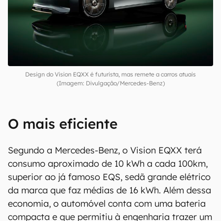
00:00
/
04:52
Design do Vision EQXX é futurista, mas remete a carros atuais
(Imagem: Divulgação/Mercedes-Benz)