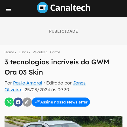
PUBLICIDADE
Seu resumo inteligente do mundo tech!
Assine a newsletter do Canaltech e receba
Home
Listas
Veículos
Carros
notícias e reviews sobre tecnologia em primeira
mão.
3 tecnologias incríveis do GWM
Ora 03 Skin
E-mail
Por
Paulo Amaral
• Editado por
Jones
Oliveira
|
25/03/2024 às 09:30
inscreva-se
Assine nossa Newsletter
Confirmo que li, aceito e concordo com os
Termos de
Uso e Política de Privacidade do Canaltech.