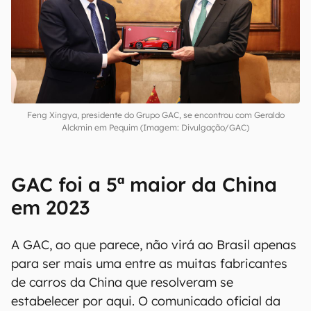
diretamente com o
Toyota Corolla Cross
e o
Jeep Compass
, entre outros médios. Por lá, ele
roda com motorização híbrida que combina um
propulsor 1.5 turbo a um elétrico, e oferece
potência combinada de 177 cv.
Feng Xingya, presidente do Grupo GAC, se encontrou com Geraldo
Alckmin em Pequim (Imagem: Divulgação/GAC)