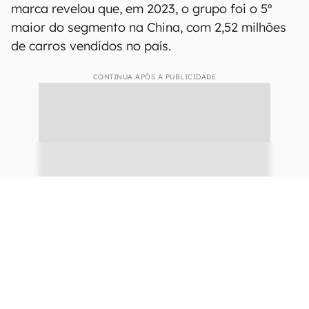
GAC foi a 5ª maior da China
em 2023
A GAC, ao que parece, não virá ao Brasil apenas
para ser mais uma entre as muitas fabricantes
de carros da China que resolveram se
estabelecer por aqui. O comunicado oficial da
marca revelou que, em 2023, o grupo foi o 5º
maior do segmento na China, com 2,52 milhões
de carros vendidos no país.
CONTINUA APÓS A PUBLICIDADE