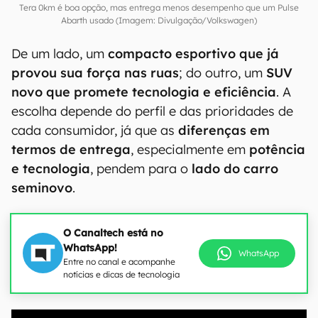
Tera 0km é boa opção, mas entrega menos desempenho que um Pulse
Abarth usado (Imagem: Divulgação/Volkswagen)
De um lado, um
compacto esportivo que já
provou sua força nas ruas
; do outro, um
SUV
novo que promete tecnologia e eficiência
. A
escolha depende do perfil e das prioridades de
cada consumidor, já que as
diferenças em
termos de entrega
, especialmente em
potência
e tecnologia
, pendem para o
lado do carro
seminovo
.
O Canaltech está no
WhatsApp!
WhatsApp
Entre no canal e acompanhe
notícias e dicas de tecnologia