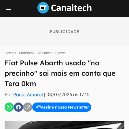
PUBLICIDADE
Seu resumo inteligente do mundo tech!
Assine a newsletter do Canaltech e receba
Home
Matérias
Veículos
Carros
notícias e reviews sobre tecnologia em primeira
mão.
Fiat Pulse Abarth usado "no
precinho" sai mais em conta que
E-mail
Tera 0km
Por
Paulo Amaral
|
08/07/2026 às 17:15
inscreva-se
Assine nossa Newsletter
Confirmo que li, aceito e concordo com os
Termos de
Uso e Política de Privacidade do Canaltech.