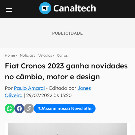
PUBLICIDADE
Seu resumo inteligente do mundo tech!
Assine a newsletter do Canaltech e receba
Home
Notícias
Veículos
Carros
notícias e reviews sobre tecnologia em primeira
mão.
Fiat Cronos 2023 ganha novidades
no câmbio, motor e design
E-mail
Por
Paulo Amaral
• Editado por
Jones
Oliveira
|
29/07/2022 às 13:20
inscreva-se
Assine nossa Newsletter
Confirmo que li, aceito e concordo com os
Termos de
Uso e Política de Privacidade do Canaltech.