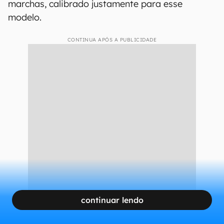
A Ferrari Purosangue é o primeiro SUV e carro
de quatro portas da marca italiana na história.
O bólido é equipado com um
motor 6.5 V12
aspirado de 725cv e 73 kgf/m de torque
,
suficientes para levá-lo de 0 a 100 km/h em
apenas 3,3 segundos. O câmbio é o novíssimo
automatizado de dupla embreagem e oito
marchas, calibrado justamente para esse
modelo.
CONTINUA APÓS A PUBLICIDADE