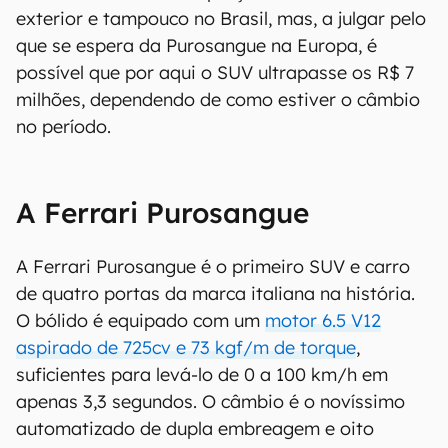
00:00
/
04:07
Com design semelhante aos seus outros esportivos, o Ferrari
Purosangue nem parece um SUV (Imagem: Divulgação/ Ferrari)
Não foram citados os preços desse carro no
exterior e tampouco no Brasil, mas, a julgar pelo
que se espera da Purosangue na Europa, é
possível que por aqui o SUV ultrapasse os R$ 7
milhões, dependendo de como estiver o câmbio
no período.
A Ferrari Purosangue