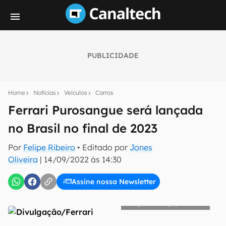
PUBLICIDADE
Seu resumo inteligente do mundo tech!
Assine a newsletter do Canaltech e receba
Home
Notícias
Veículos
Carros
notícias e reviews sobre tecnologia em primeira
mão.
Ferrari Purosangue será lançada
no Brasil no final de 2023
E-mail
Por
Felipe Ribeiro
• Editado por
Jones
Oliveira
|
14/09/2022 às 14:30
inscreva-se
Assine nossa Newsletter
Confirmo que li, aceito e concordo com os
Termos de
Divulgação/Ferrari
Uso e Política de Privacidade do Canaltech.