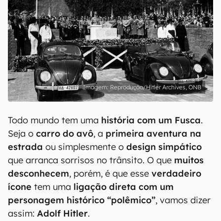
Reprodução/Hitler Archives, ONB
Todo mundo tem uma
história com um Fusca
.
Seja o
carro do avô
, a
primeira aventura na
estrada
ou simplesmente o
design simpático
que arranca sorrisos no trânsito. O que
muitos
desconhecem
, porém, é que esse
verdadeiro
ícone
tem uma
ligação direta com um
personagem histórico “polêmico”
, vamos dizer
assim:
Adolf Hitler
.