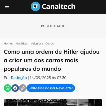
PUBLICIDADE
Seu resumo inteligente do mundo tech!
Assine a newsletter do Canaltech e receba
Home
Matérias
Veículos
Carros
notícias e reviews sobre tecnologia em primeira
mão.
Como uma ordem de Hitler ajudou
a criar um dos carros mais
E-mail
populares do mundo
Por
Redação
|
14/09/2025 às 07:30
inscreva-se
Assine nossa Newsletter
Confirmo que li, aceito e concordo com os
Termos de
Uso e Política de Privacidade do Canaltech.