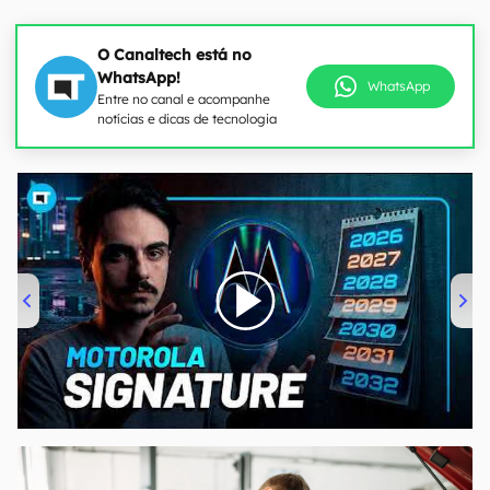
O Canaltech está no
WhatsApp!
WhatsApp
Entre no canal e acompanhe
notícias e dicas de tecnologia
00:00
/
20:46