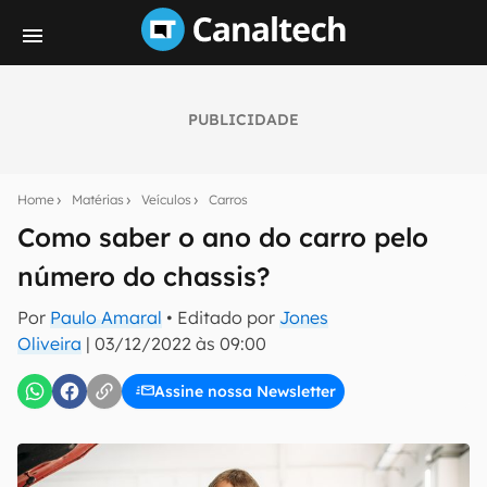
PUBLICIDADE
Seu resumo inteligente do mundo tech!
Assine a newsletter do Canaltech e receba
Home
Matérias
Veículos
Carros
notícias e reviews sobre tecnologia em primeira
mão.
Como saber o ano do carro pelo
número do chassis?
E-mail
Por
Paulo Amaral
• Editado por
Jones
Oliveira
|
03/12/2022 às 09:00
inscreva-se
Assine nossa Newsletter
Confirmo que li, aceito e concordo com os
Termos de
Uso e Política de Privacidade do Canaltech.