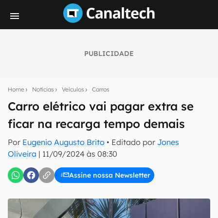
PUBLICIDADE
Seu resumo inteligente do mundo tech!
Assine a newsletter do Canaltech e receba
Home
Notícias
Veículos
Carros
notícias e reviews sobre tecnologia em primeira
mão.
Carro elétrico vai pagar extra se
ficar na recarga tempo demais
E-mail
Por
Eugenio Augusto Brito
• Editado por
Jones
Oliveira
|
11/09/2024 às 08:30
inscreva-se
Assine nossa Newsletter
Confirmo que li, aceito e concordo com os
Termos de
Uso e Política de Privacidade do Canaltech.