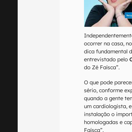
00:00
/
04:52
Independentemente
ocorrer na casa, n
dica fundamental d
entrevistado pelo
do Zé Faísca”.
O que pode parecer
sério, conforme ex
quando a gente te
um cardiologista, e
instalação o impo
homologadas e cap
Faísca”.