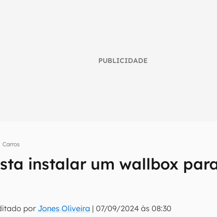
PUBLICIDADE
Carros
sta instalar um wallbox para
umo inteligente do mundo tech!
tter do Canaltech e receba notícias e reviews sobre tecnologia 
ditado por
Jones Oliveira
|
07/09/2024 às 08:30