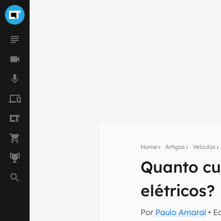
Home
Artigos
Veículos
Quanto cu
Seu res
elétricos?
Assine a newsle
mão.
Por
Paulo Amaral
• E