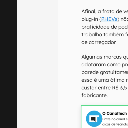
Afinal, a frota de ve
plug-in (
PHEVs
) nã
praticidade de pod
trabalho também fe
de carregador.
Algumas marcas qu
adotaram como prá
parede gratuitame
essa é uma ótima n
custar entre R$ 3,5
fabricante.
O Canaltech
Entre no canal 
dicas de tecnol