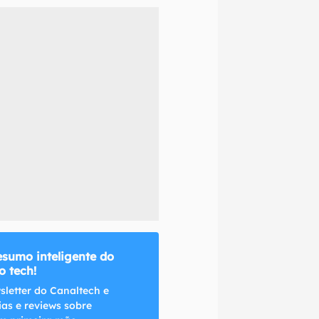
naltech.
esumo inteligente do
 tech!
sletter do Canaltech e
ias e reviews sobre