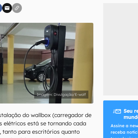
inscreva-se
li, aceito e concordo com os
Termos de Uso e Política de Privacidade do Ca
Divulgação/E-wolf
Seu r
talação do wallbox (carregador de
mundo
s elétricos está se tornando cada
Assine a new
, tanto para escritórios quanto
receba notíc