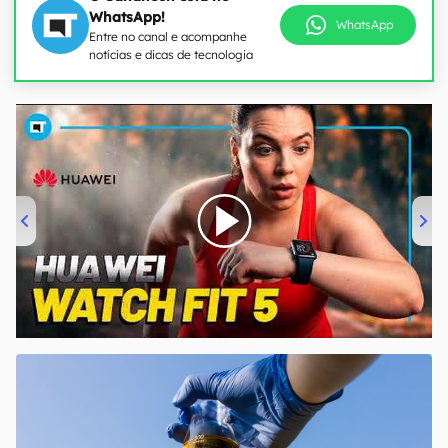
WhatsApp!
WhatsApp
Entre no canal e acompanhe
notícias e dicas de tecnologia
00:00
/
04:51