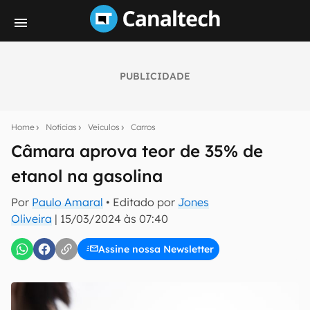
PUBLICIDADE
Seu resumo inteligente do mundo tech!
Assine a newsletter do Canaltech e receba
Home
Notícias
Veículos
Carros
notícias e reviews sobre tecnologia em primeira
mão.
Câmara aprova teor de 35% de
etanol na gasolina
E-mail
Por
Paulo Amaral
• Editado por
Jones
Oliveira
|
15/03/2024 às 07:40
inscreva-se
Assine nossa Newsletter
Confirmo que li, aceito e concordo com os
Termos de
Uso e Política de Privacidade do Canaltech.