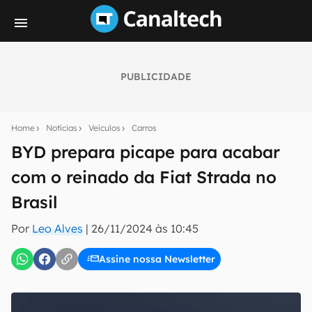
PUBLICIDADE
Seu resumo inteligente do mundo tech!
Assine a newsletter do Canaltech e receba
Home
Notícias
Veículos
Carros
notícias e reviews sobre tecnologia em primeira
mão.
BYD prepara picape para acabar
com o reinado da Fiat Strada no
E-mail
Brasil
Por
Leo Alves
|
26/11/2024 às 10:45
inscreva-se
Assine nossa Newsletter
Confirmo que li, aceito e concordo com os
Termos de
Uso e Política de Privacidade do Canaltech.