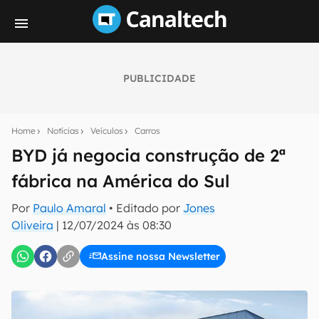
PUBLICIDADE
Seu resumo inteligente do mundo tech!
Assine a newsletter do Canaltech e receba
Home
Notícias
Veículos
Carros
notícias e reviews sobre tecnologia em primeira
mão.
BYD já negocia construção de 2ª
fábrica na América do Sul
E-mail
Por
Paulo Amaral
• Editado por
Jones
Oliveira
|
12/07/2024 às 08:30
inscreva-se
Assine nossa Newsletter
Confirmo que li, aceito e concordo com os
Termos de
Uso e Política de Privacidade do Canaltech.