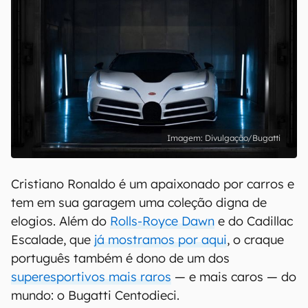
Divulgação/Bugatti
Cristiano Ronaldo é um apaixonado por carros e
tem em sua garagem uma coleção digna de
elogios. Além do
Rolls-Royce Dawn
e do Cadillac
Escalade, que
já mostramos por aqui
, o craque
português também é dono de um dos
superesportivos mais raros
— e mais caros — do
mundo: o Bugatti Centodieci.