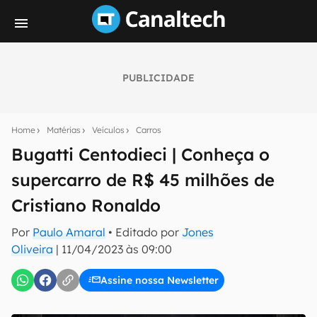
PUBLICIDADE
Seu resumo inteligente do mundo tech!
Assine a newsletter do Canaltech e receba
Home
Matérias
Veículos
Carros
notícias e reviews sobre tecnologia em primeira
mão.
Bugatti Centodieci | Conheça o
supercarro de R$ 45 milhões de
E-mail
Cristiano Ronaldo
Por
Paulo Amaral
• Editado por
Jones
inscreva-se
Oliveira
|
11/04/2023 às 09:00
Assine nossa Newsletter
Confirmo que li, aceito e concordo com os
Termos de
Uso e Política de Privacidade do Canaltech.