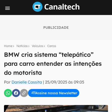
PUBLICIDADE
Seu resumo inteligente do mundo tech!
Assine a newsletter do Canaltech e receba
Home
Notícias
Veículos
Carros
notícias e reviews sobre tecnologia em primeira
mão.
BMW cria sistema “telepático”
para carro entender as intenções
E-mail
do motorista
Por
Danielle Cassita
|
25/09/2025 às 09:05
inscreva-se
Assine nossa Newsletter
Confirmo que li, aceito e concordo com os
Termos de
Uso e Política de Privacidade do Canaltech.