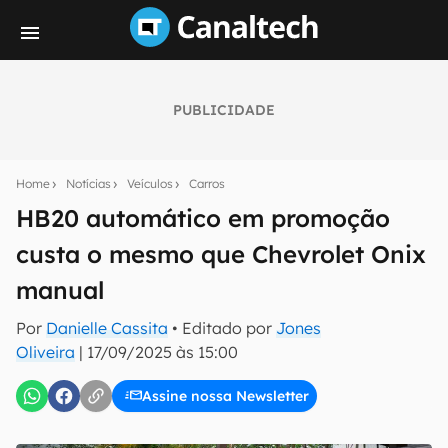
PUBLICIDADE
Seu resumo inteligente do mundo tech!
Assine a newsletter do Canaltech e receba
Home
Notícias
Veículos
Carros
notícias e reviews sobre tecnologia em primeira
mão.
HB20 automático em promoção
custa o mesmo que Chevrolet Onix
E-mail
manual
Por
Danielle Cassita
• Editado por
Jones
inscreva-se
Oliveira
|
17/09/2025 às 15:00
Assine nossa Newsletter
Confirmo que li, aceito e concordo com os
Termos de
Uso e Política de Privacidade do Canaltech.