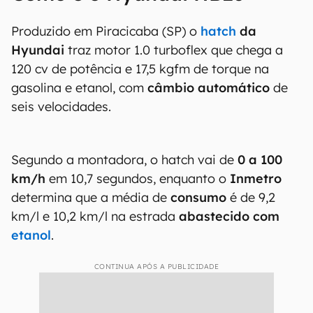
Produzido em Piracicaba (SP) o
hatch
da
Hyundai
traz motor 1.0 turboflex que chega a
120 cv de potência e 17,5 kgfm de torque na
gasolina e etanol, com
câmbio automático
de
seis velocidades.
Segundo a montadora, o hatch vai de
0 a 100
km/h
em 10,7 segundos, enquanto o
Inmetro
determina que a média de
consumo
é de 9,2
km/l e 10,2 km/l na estrada
abastecido com
etanol
.
CONTINUA APÓS A PUBLICIDADE