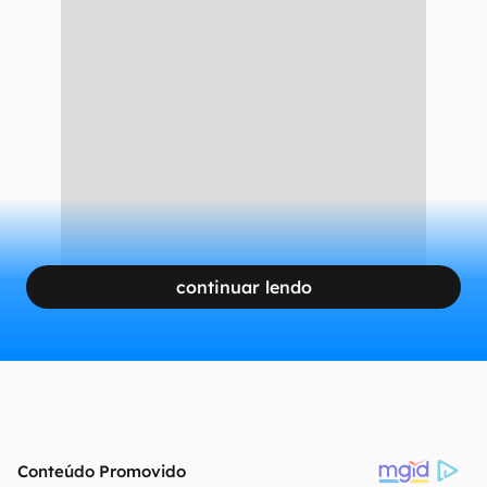
mostrará os principais atributos da
caminhonete, que terá o
powertrain formado
por um motor 2.3 turbo flex
a combustão
trabalhando
em companhia de um conjunto
elétrico
.
CONTINUA APÓS A PUBLICIDADE