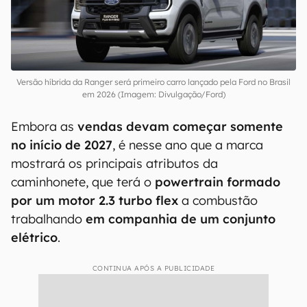
as rivais chinesas da BYD e da GWM, que já
apostaram nesse tipo de tecnologia para o
segmento.
Versão híbrida da Ranger será primeiro carro lançado pela Ford no Brasil
em 2026 (Imagem: Divulgação/Ford)
Embora as
vendas devam começar somente
no início de 2027
, é nesse ano que a marca