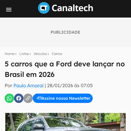
PUBLICIDADE
Seu resumo inteligente do mundo tech!
Assine a newsletter do Canaltech e receba
Home
Listas
Veículos
Carros
notícias e reviews sobre tecnologia em primeira
mão.
5 carros que a Ford deve lançar no
Brasil em 2026
E-mail
Por
Paulo Amaral
|
28/01/2026 às 07:05
Assine nossa Newsletter
inscreva-se
Confirmo que li, aceito e concordo com os
Termos de
Uso e Política de Privacidade do Canaltech.