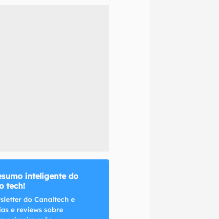
naltech.
esumo inteligente do
 tech!
sletter do Canaltech e
ias e reviews sobre