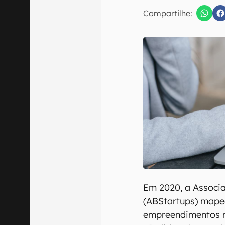
E-mail
Compartilhe:
Confirmo que 
Em 2020, a Associa
(ABStartups) mape
empreendimentos n