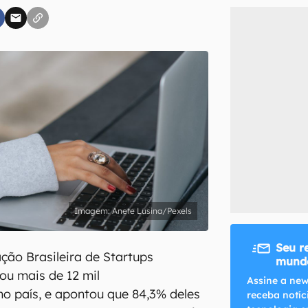
inscreva-se
li, aceito e concordo com os
Termos de Uso e Política de Privacidade do Ca
Anete Lusina/Pexels
Seu r
ção Brasileira de Startups
mundo
ou mais de 12 mil
Assine a new
o país, e apontou que 84,3% deles
receba notíc