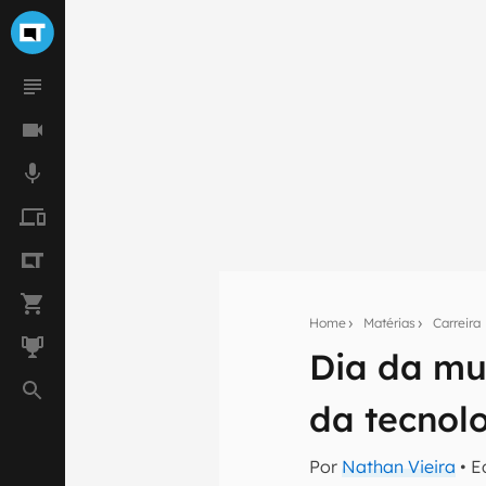
Home
Matérias
Carreira
Dia da mul
Seu res
da tecnol
Assine a newsle
mão.
Por
Nathan Vieira
• E