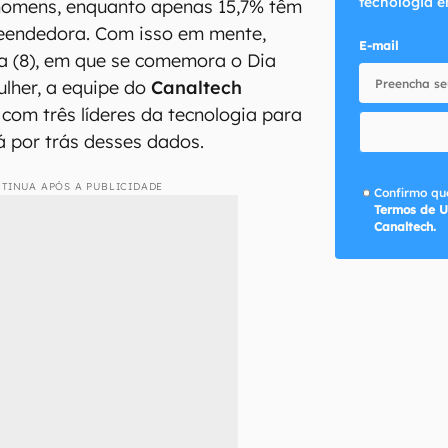
tecnologia e
 homens, enquanto apenas 15,7% têm
eendedora. Com isso em mente,
E-mail
a (8), em que se comemora o Dia
ulher, a equipe do
Canaltech
 com três líderes da tecnologia para
á por trás desses dados.
TINUA APÓS A PUBLICIDADE
Confirmo que
Termos de U
Canaltech.