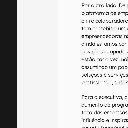
Por outro lado, De
plataforma de emp
entre colaborador
tem percebido um 
empreendedoras na 
ainda estamos com
posições ocupadas
estão cada vez mai
assumindo um pape
soluções e serviço
profissional", anali
Para a executiva, 
aumento de progra
foco das empresas
influência e inspi
cenário favorável 