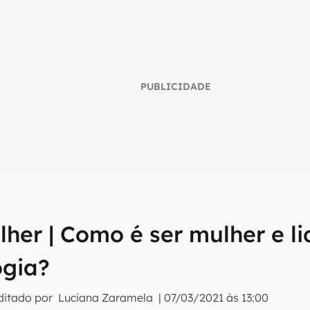
PUBLICIDADE
her | Como é ser mulher e li
umo inteligente do mundo tech!
ogia?
tter do Canaltech e receba notícias e reviews sobre tecnologia 
ditado por
Luciana Zaramela
|
07/03/2021 às 13:00