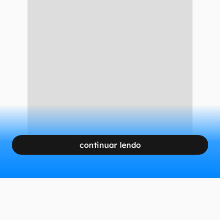
recebe um CNPJ, sendo enquadrado no modelo
simplificado do Simples Nacional. Nesta
modalidade, é necessário pagar um valor fixo
mensal referente aos tributos da atividade. O
microempreendedor, porém, estará isento de
demais impostos, como o Imposto de Renda,
PIS, Cofins, IPI e CSLL.
CONTINUA APÓS A PUBLICIDADE