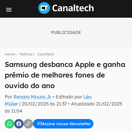
PUBLICIDADE
Seu resumo inteligente do mundo tech!
Assine a newsletter do Canaltech e receba
Home
Notícias
Canaltech
notícias e reviews sobre tecnologia em primeira
mão.
Samsung desbanca Apple e ganha
prêmio de melhores fones de
E-mail
ouvido do ano
Por
Renato Moura Jr.
• Editado por
Léo
inscreva-se
Müller
|
20/02/2025 às 21:37
•
Atualizado
21/02/2025
às 11:04
Confirmo que li, aceito e concordo com os
Termos de
Uso e Política de Privacidade do Canaltech.
Assine nossa Newsletter