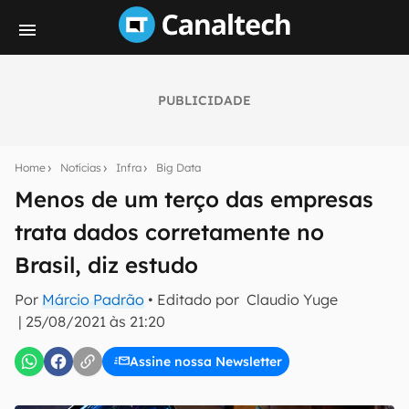
PUBLICIDADE
Seu resumo inteligente do mundo tech!
Assine a newsletter do Canaltech e receba
Home
Notícias
Infra
Big Data
notícias e reviews sobre tecnologia em primeira
mão.
Menos de um terço das empresas
trata dados corretamente no
E-mail
Brasil, diz estudo
Por
Márcio Padrão
• Editado por
Claudio Yuge
inscreva-se
|
25/08/2021 às 21:20
Assine nossa Newsletter
Confirmo que li, aceito e concordo com os
Termos de
Uso e Política de Privacidade do Canaltech.