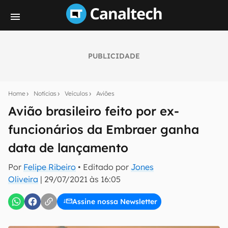
PUBLICIDADE
Seu resumo inteligente do mundo tech!
Assine a newsletter do Canaltech e receba
Home
Notícias
Veículos
Aviões
notícias e reviews sobre tecnologia em primeira
mão.
Avião brasileiro feito por ex-
funcionários da Embraer ganha
E-mail
data de lançamento
Por
Felipe Ribeiro
• Editado por
Jones
inscreva-se
Oliveira
|
29/07/2021 às 16:05
Assine nossa Newsletter
Confirmo que li, aceito e concordo com os
Termos de
Uso e Política de Privacidade do Canaltech.