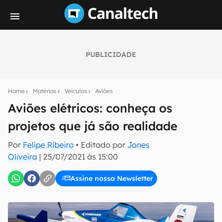
PUBLICIDADE
Seu resumo inteligente do mundo tech!
Assine a newsletter do Canaltech e receba
Home
Matérias
Veículos
Aviões
notícias e reviews sobre tecnologia em primeira
mão.
Aviões elétricos: conheça os
projetos que já são realidade
E-mail
Por
Felipe Ribeiro
• Editado por
Jones
Oliveira
|
25/07/2021 às 15:00
inscreva-se
Assine nossa Newsletter
Confirmo que li, aceito e concordo com os
Termos de
Uso e Política de Privacidade do Canaltech.