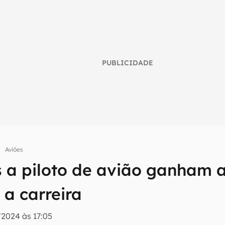
PUBLICIDADE
Aviões
s a piloto de avião ganham 
umo inteligente do mundo tech!
tter do Canaltech e receba notícias e reviews sobre tecnologia 
 a carreira
/2024 às 17:05