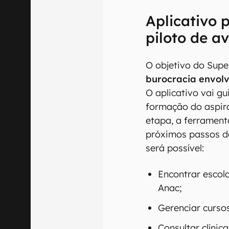
Aplicativo 
piloto de a
O objetivo do Sup
burocracia envol
O aplicativo vai g
formação do aspira
etapa, a ferrament
próximos passos da
será possível:
Encontrar escol
Anac;
Gerenciar cursos
Consultar clíni