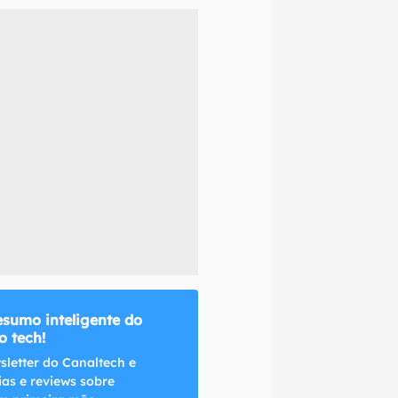
naltech.
esumo inteligente do
 tech!
sletter do Canaltech e
ias e reviews sobre