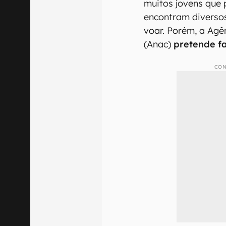
muitos jovens que 
encontram diversos
voar. Porém, a Agê
(Anac)
pretende fa
CON