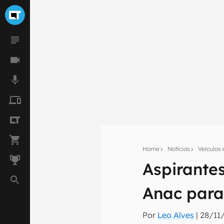
Home
Notícias
Veículos
Aspirante
Seu res
Assine a newsle
Anac para
mão.
Por
Leo Alves
|
28/11
E-mail