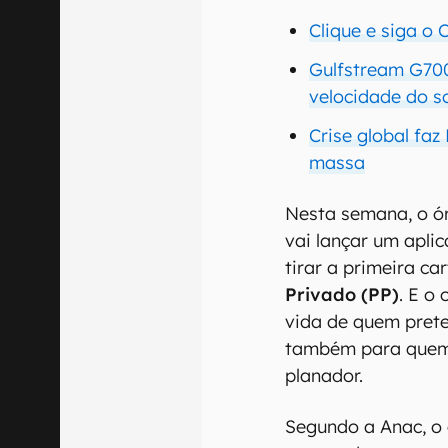
Clique e siga o
Gulfstream G700
velocidade do 
Crise global fa
massa
Nesta semana, o ó
vai lançar um aplic
tirar a primeira ca
Privado (PP)
. E o 
vida de quem pret
também para quem 
planador.
Segundo a Anac, o 