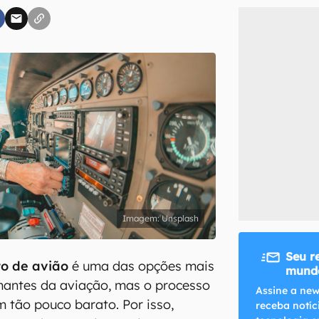
inscreva-se
li, aceito e concordo com os
Termos de Uso e Política de Privacidade do Ca
Unsplash
Seu r
to de avião
é uma das opções mais
mundo
mantes da aviação, mas o processo
Assine a new
m tão pouco barato. Por isso,
receba notíc