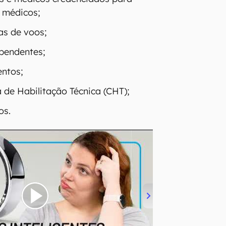
 médicos;
as de voos;
pendentes;
entos;
a de Habilitação Técnica (CHT);
os.