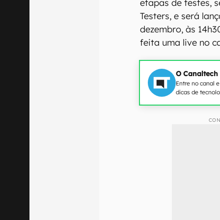
etapas de testes, 
Testers, e será lan
dezembro, às 14h30
feita uma live no 
O Canaltech
Entre no canal 
dicas de tecnol
CON