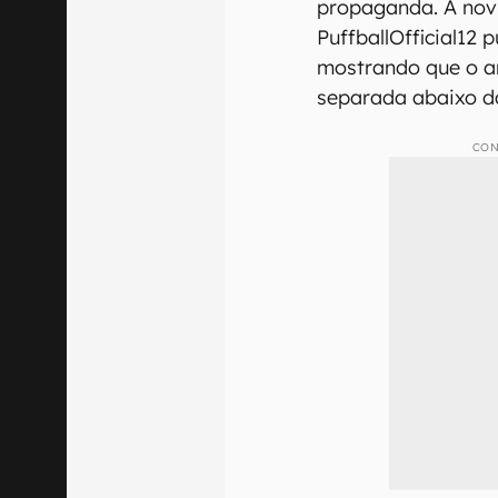
propaganda. A novi
PuffballOfficial12 
mostrando que o a
separada abaixo da
CON