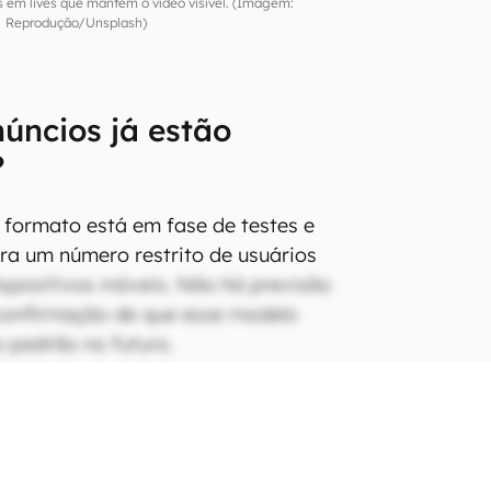
 em lives que mantêm o vídeo visível. (Imagem:
Reprodução/Unsplash)
úncios já estão
?