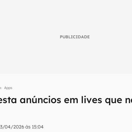
PUBLICIDADE
Apps
umo inteligente do mundo tech!
sta anúncios em lives que n
tter do Canaltech e receba notícias e reviews sobre tecnologia 
3/04/2026 às 15:04