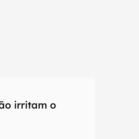
ão irritam o
em primeira