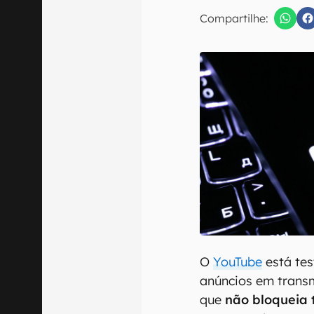
Compartilhe:
Confirmo que 
O
YouTube
está te
anúncios em transm
que
não bloqueia 