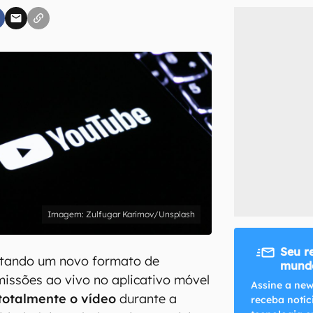
inscreva-se
li, aceito e concordo com os
Termos de Uso e Política de Privacidade do Ca
Zulfugar Karimov/Unsplash
Seu r
stando um novo formato de
mundo
issões ao vivo no aplicativo móvel
Assine a new
totalmente o vídeo
durante a
receba notíc