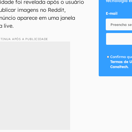
tecnologia e
dade foi revelada após o usuário
publicar imagens no Reddit,
E-mail
núncio aparece em uma janela
 live.
TINUA APÓS A PUBLICIDADE
Confirmo que
Termos de U
Canaltech.