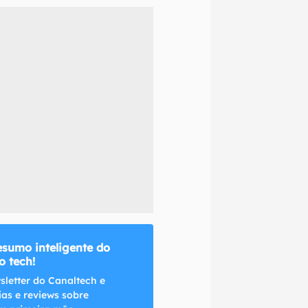
naltech.
esumo inteligente do
 tech!
sletter do Canaltech e
ias e reviews sobre