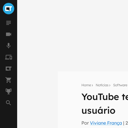
Home
Notícias
Software
Seu res
YouTube te
Assine a newsle
mão.
usuário
E-mail
Por
Viviane França
|
2