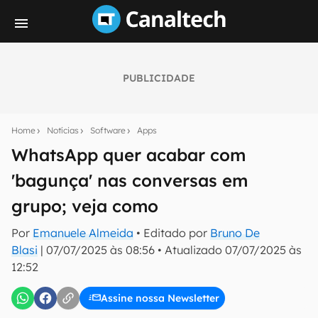
PUBLICIDADE
Seu resumo inteligente do mundo tech!
Assine a newsletter do Canaltech e receba
Home
Notícias
Software
Apps
notícias e reviews sobre tecnologia em primeira
mão.
WhatsApp quer acabar com
'bagunça' nas conversas em
E-mail
grupo; veja como
Por
Emanuele Almeida
• Editado por
Bruno De
inscreva-se
Blasi
|
07/07/2025 às 08:56
•
Atualizado
07/07/2025 às
12:52
Confirmo que li, aceito e concordo com os
Termos de
Uso e Política de Privacidade do Canaltech.
Assine nossa Newsletter