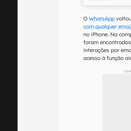
O
WhatsApp
voltou
com qualquer emoj
no iPhone. Na comp
foram encontrados
interações por emo
acesso à função ai
CON