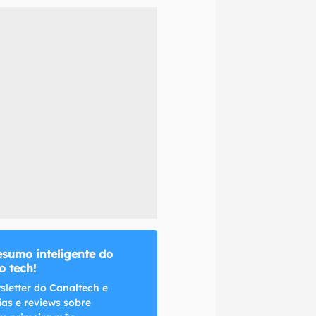
naltech.
esumo inteligente do
 tech!
sletter do Canaltech e
ias e reviews sobre