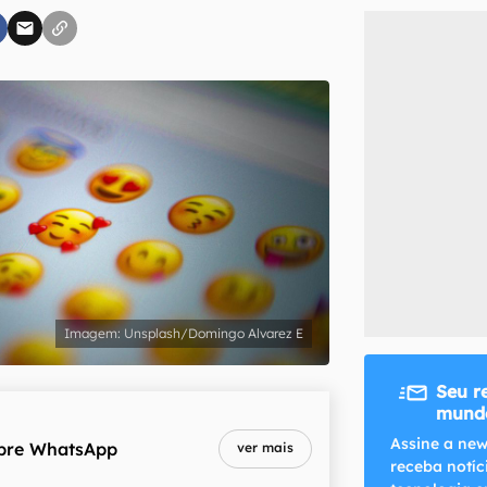
inscreva-se
li, aceito e concordo com os
Termos de Uso e Política de Privacidade do Ca
Unsplash/Domingo Alvarez E
Seu r
mundo
Assine a new
bre
WhatsApp
ver mais
receba notíc