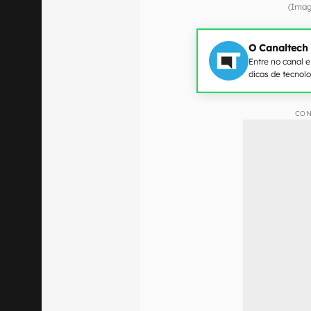
(Ima
O Canaltech
Entre no canal 
dicas de tecnol
CON