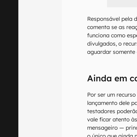
Responsável pela d
comenta se as reaç
funciona como espe
divulgados, o recu
aguardar somente 
Ainda em c
Por ser um recurso
lançamento dele pa
testadores poderão
vale ficar atento à
mensageiro — prin
o único que ainda 