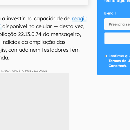
tecnologia e
E-mail
 a investir na capacidade de
reagir
i
disponível no celular — desta vez,
ilação 22.13.0.74 do mensageiro,
 indícios da ampliação das
jis, contudo nem testadores têm
Confirmo que
nda.
Termos de U
Canaltech.
TINUA APÓS A PUBLICIDADE