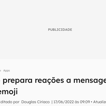
PUBLICIDADE
Apps
 prepara reações a mensag
umo inteligente do mundo tech!
emoji
tter do Canaltech e receba notícias e reviews sobre tecnologia 
Editado por
Douglas Ciriaco
|
17/06/2022 às 09:09
•
Atuali