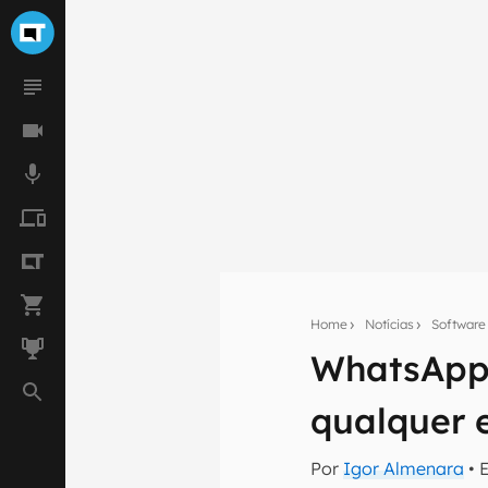
Home
Notícias
Software
WhatsApp
Seu res
qualquer 
Assine a newsle
mão.
Por
Igor Almenara
• 