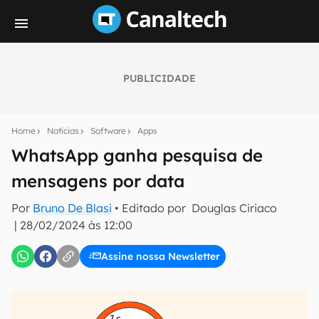
PUBLICIDADE
Seu resumo inteligente do mundo tech!
Assine a newsletter do Canaltech e receba
Home
Notícias
Software
Apps
notícias e reviews sobre tecnologia em primeira
mão.
WhatsApp ganha pesquisa de
mensagens por data
E-mail
Por
Bruno De Blasi
• Editado por
Douglas Ciriaco
|
28/02/2024 às 12:00
inscreva-se
Assine nossa Newsletter
Confirmo que li, aceito e concordo com os
Termos de
Uso e Política de Privacidade do Canaltech.