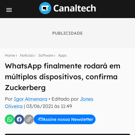
PUBLICIDADE
Seu resumo inteligente do mundo tech!
Assine a newsletter do Canaltech e receba
Home
Notícias
Software
Apps
notícias e reviews sobre tecnologia em primeira
mão.
WhatsApp finalmente rodará em
múltiplos dispositivos, confirma
E-mail
Zuckerberg
Por
Igor Almenara
• Editado por
Jones
inscreva-se
Oliveira
|
03/06/2021 às 11:49
Assine nossa Newsletter
Confirmo que li, aceito e concordo com os
Termos de
Uso e Política de Privacidade do Canaltech.