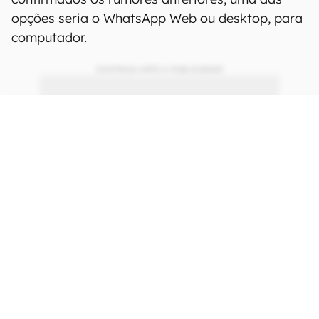
em até 4 dispositivos
diferentes
O diretor do WhatsApp, Will Cathcart, assumiu a
discussão e confirmou ao WABetaInfo que o
WhatsApp permitirá que a mesma conta seja
utilizada em até quatro dispositivos
simultaneamente — sem dizer quais seriam. Se
confirmados os rumores anteriores, uma das
opções seria o WhatsApp Web ou desktop, para
computador.
CONTINUA APÓS A PUBLICIDADE