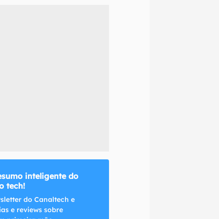
naltech.
esumo inteligente do
 tech!
sletter do Canaltech e
ias e reviews sobre