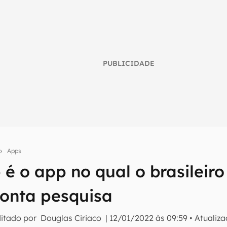
PUBLICIDADE
Apps
é o app no qual o brasileiro
umo inteligente do mundo tech!
onta pesquisa
tter do Canaltech e receba notícias e reviews sobre tecnologia 
ditado por
Douglas Ciriaco
|
12/01/2022 às 09:59
•
Atualiz