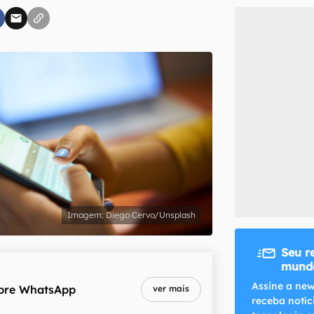
inscreva-se
li, aceito e concordo com os
Termos de Uso e Política de Privacidade do Ca
Diego Cervo/Unsplash
Seu r
mundo
Assine a new
bre
WhatsApp
ver mais
receba notíc