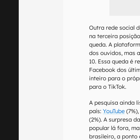
Outra rede social 
na terceira posiç
queda. A platafor
dos ouvidos, mas a
10. Essa queda é r
Facebook dos últi
inteiro para o pró
para o TikTok.
A pesquisa ainda l
país:
YouTube
(7%),
(2%). A surpresa d
popular lá fora, m
brasileiro, a pont