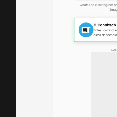
WhatsApp e Instagram br
(Imag
O Canaltech
Entre no canal 
dicas de tecnol
CON