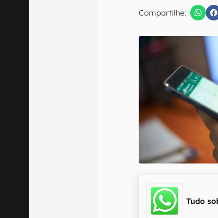
E-mail
Compartilhe:
Confirmo que 
Tudo so