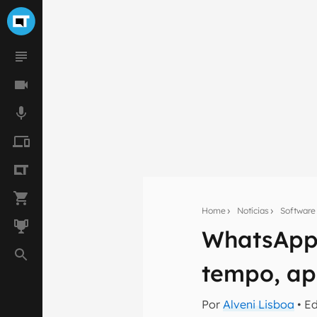
Home
Notícias
Software
WhatsApp 
Seu res
tempo, ap
Assine a newsle
mão.
Por
Alveni Lisboa
• E