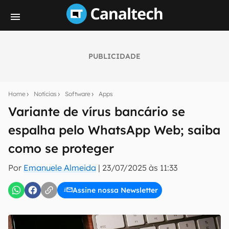
PUBLICIDADE
Seu resumo inteligente do mundo tech!
Assine a newsletter do Canaltech e receba
Home
Notícias
Software
Apps
notícias e reviews sobre tecnologia em primeira
mão.
Variante de vírus bancário se
espalha pelo WhatsApp Web; saiba
E-mail
como se proteger
Por
Emanuele Almeida
|
23/07/2025 às 11:33
inscreva-se
Assine nossa Newsletter
Confirmo que li, aceito e concordo com os
Termos de
Uso e Política de Privacidade do Canaltech.