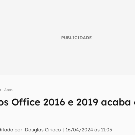
PUBLICIDADE
Apps
os Office 2016 e 2019 acaba 
umo inteligente do mundo tech!
tter do Canaltech e receba notícias e reviews sobre tecnologia 
ditado por
Douglas Ciriaco
|
16/04/2024 às 11:05