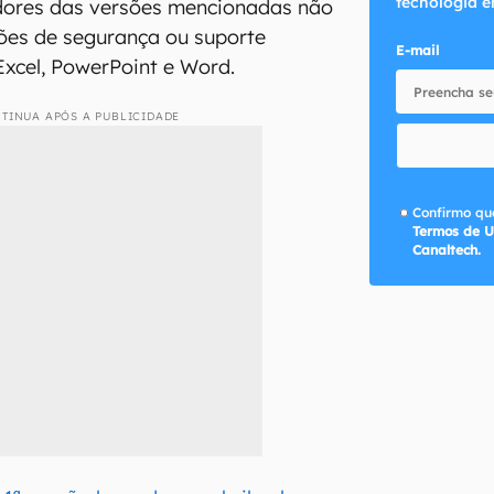
tecnologia e
idores das versões mencionadas não
ões de segurança ou suporte
E-mail
i Excel, PowerPoint e Word.
TINUA APÓS A PUBLICIDADE
Confirmo que
Termos de U
Canaltech.