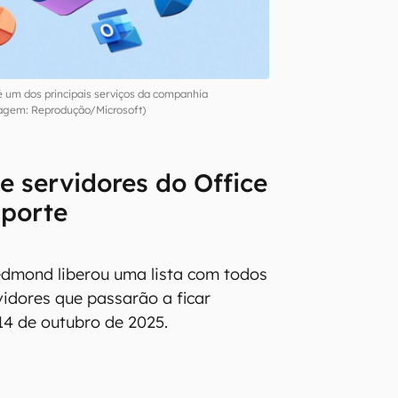
é um dos principais serviços da companhia
agem: Reprodução/Microsoft)
e servidores do Office
uporte