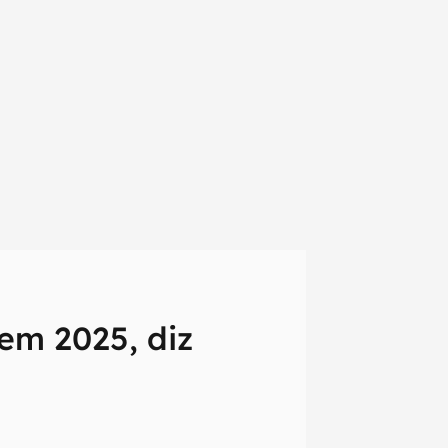
em 2025, diz
em primeira