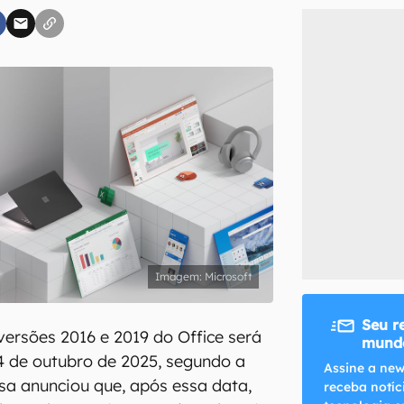
inscreva-se
li, aceito e concordo com os
Termos de Uso e Política de Privacidade do Ca
Microsoft
Seu r
versões 2016 e 2019 do Office será
mundo
4 de outubro de 2025, segundo a
Assine a new
sa anunciou que, após essa data,
receba notíc