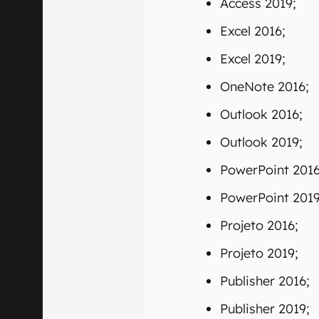
00:00
/
21:11
A companhia de Re
os softwares e ser
vulneráveis no dia
Access 2016;
Access 2019;
Excel 2016;
Excel 2019;
OneNote 2016;
Outlook 2016;