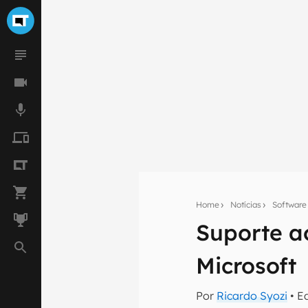
Home
Notícias
Software
Suporte a
Seu res
Assine a newsle
Microsoft
mão.
Por
Ricardo Syozi
• E
E-mail