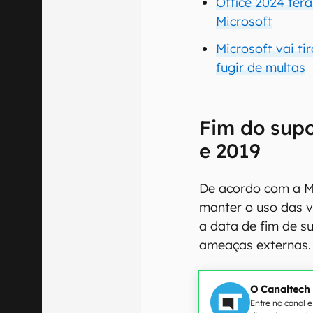
Office 2024 terá
Microsoft
Microsoft vai ti
fugir de multas
Fim do supo
e 2019
De acordo com a Mi
manter o uso das v
a data de fim de s
ameaças externas.
O Canaltech
Entre no canal 