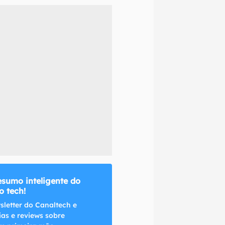
naltech.
esumo inteligente do
 tech!
sletter do Canaltech e
ias e reviews sobre