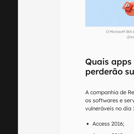
O Microsoft 365 
(Im
Quais apps 
perderão s