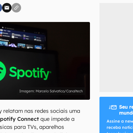
inscreva-se
li, aceito e concordo com os
Termos de Uso e Política de Privacidade do Ca
Marcelo Salvatico/Canaltech
Seu r
y relatam nas redes sociais uma
mundo
Spotify Connect
que impede a
Assine a new
icas para TVs, aparelhos
receba notíc