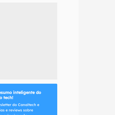
naltech.
esumo inteligente do
 tech!
sletter do Canaltech e
ias e reviews sobre