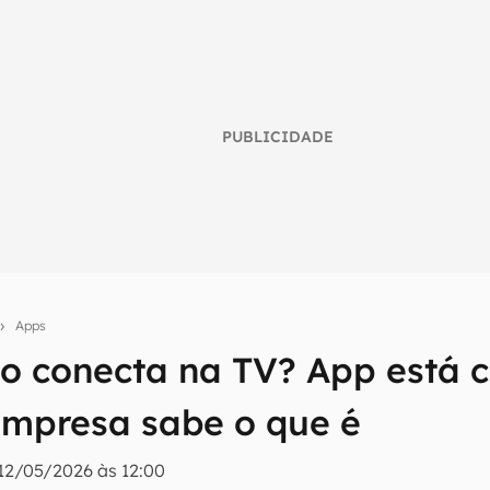
PUBLICIDADE
Apps
umo inteligente do mundo tech!
ão conecta na TV? App está
tter do Canaltech e receba notícias e reviews sobre tecnologia 
mpresa sabe o que é
12/05/2026 às 12:00