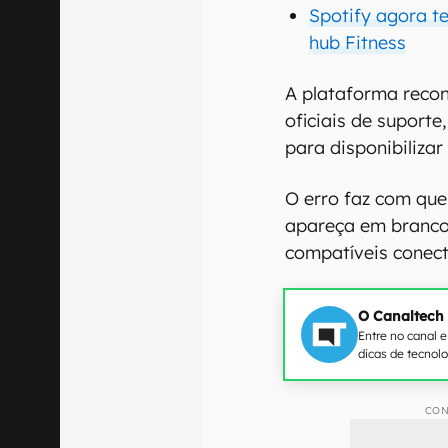
Spotify agora te
hub Fitness
A plataforma recon
oficiais de suport
para disponibiliza
O erro faz com que
apareça em branco 
compatíveis conec
O Canaltech
Entre no canal 
dicas de tecnol
CON