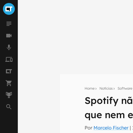
Home
Notícias
Software
Seu res
Spotify n
Assine a newsle
mão.
que nem e
E-mail
Por
Marcelo Fischer
|