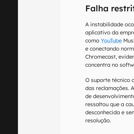
Falha restri
A instabilidade oc
aplicativo da empr
como
YouTube
Musi
e conectando nor
Chromecast, eviden
concentra no softw
O suporte técnico d
das reclamações. 
de desenvolvimento
ressaltou que a c
desconhecida e se
resolução.