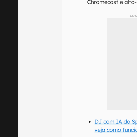
Chromecast e alto-f
CON
DJ com IA do Sp
veja como funci