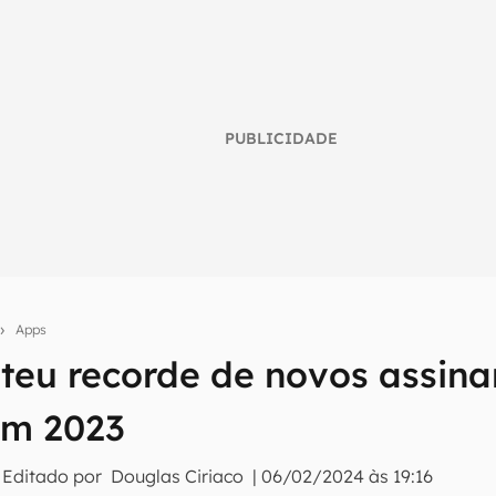
PUBLICIDADE
Apps
ateu recorde de novos assina
umo inteligente do mundo tech!
em 2023
tter do Canaltech e receba notícias e reviews sobre tecnologia 
 Editado por
Douglas Ciriaco
|
06/02/2024 às 19:16