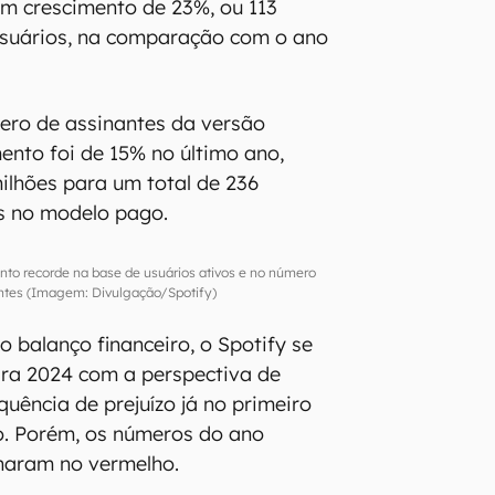
m crescimento de 23%, ou 113
usuários, na comparação com o ano
ero de assinantes da versão
ento foi de 15% no último ano,
lhões para um total de 236
s no modelo pago.
ento recorde na base de usuários ativos e no número
ntes (Imagem: Divulgação/Spotify)
 balanço financeiro, o Spotify se
ara 2024 com a perspectiva de
quência de prejuízo já no primeiro
o. Porém, os números do ano
haram no vermelho.