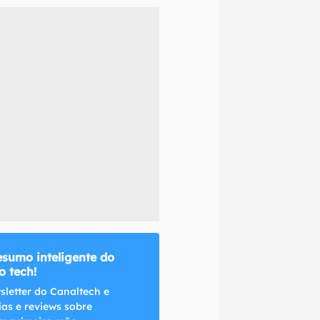
naltech.
esumo inteligente do
 tech!
sletter do Canaltech e
ias e reviews sobre