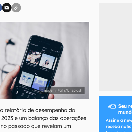
inscreva-se
li, aceito e concordo com os
Termos de Uso e Política de Privacidade do Ca
Fath/Unsplash
Seu r
 o relatório de desempenho do
mundo
e 2023 e um balanço das operações
Assine a new
ano passado que revelam um
receba notíc