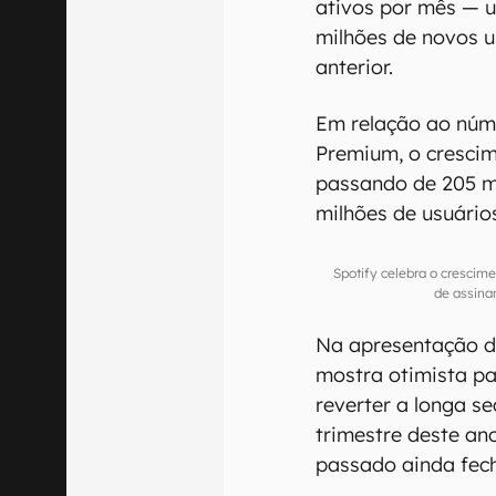
ativos por mês — u
milhões de novos 
anterior.
Em relação ao núm
Premium, o crescim
passando de 205 mi
milhões de usuário
Spotify celebra o crescim
de assina
Na apresentação do
mostra otimista p
reverter a longa se
trimestre deste an
passado ainda fec