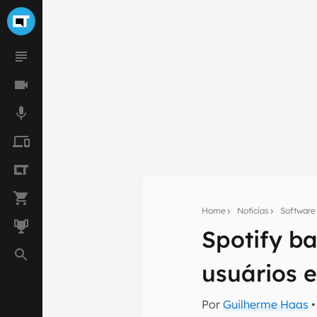
Home
Notícias
Software
Spotify b
Seu res
usuários 
Assine a newsle
mão.
Por
Guilherme Haas
•