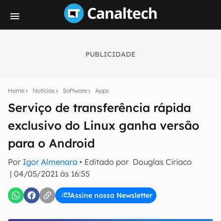
PUBLICIDADE
Seu resumo inteligente do mundo tech!
Assine a newsletter do Canaltech e receba
Home
Notícias
Software
Apps
notícias e reviews sobre tecnologia em primeira
mão.
Serviço de transferência rápida
exclusivo do Linux ganha versão
E-mail
para o Android
Por
Igor Almenara
• Editado por
Douglas Ciriaco
inscreva-se
|
04/05/2021 às 16:55
Assine nossa Newsletter
Confirmo que li, aceito e concordo com os
Termos de
Uso e Política de Privacidade do Canaltech.