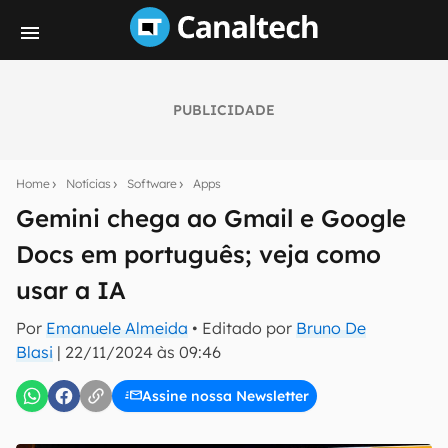
PUBLICIDADE
Seu resumo inteligente do mundo tech!
Assine a newsletter do Canaltech e receba
Home
Notícias
Software
Apps
notícias e reviews sobre tecnologia em primeira
mão.
Gemini chega ao Gmail e Google
Docs em português; veja como
E-mail
usar a IA
Por
Emanuele Almeida
• Editado por
Bruno De
inscreva-se
Blasi
|
22/11/2024 às 09:46
Assine nossa Newsletter
Confirmo que li, aceito e concordo com os
Termos de
Uso e Política de Privacidade do Canaltech.