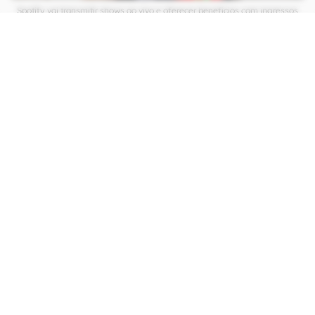
Spotify vai transmitir shows ao vivo e oferecer benefícios com ingressos
para competir com o YouTube. (Imagem: Viviane França/Canaltech)
CONTINUA APÓS A PUBLICIDADE
continuar lendo