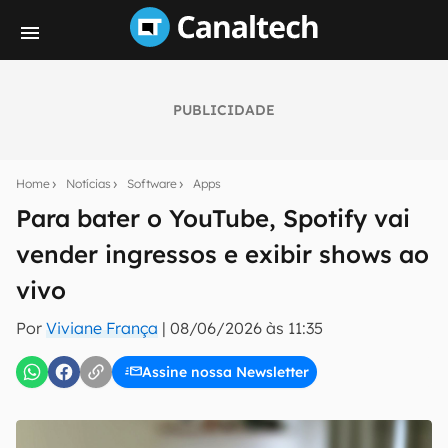
PUBLICIDADE
Seu resumo inteligente do mundo tech!
Assine a newsletter do Canaltech e receba
Home
Notícias
Software
Apps
notícias e reviews sobre tecnologia em primeira
mão.
Para bater o YouTube, Spotify vai
vender ingressos e exibir shows ao
E-mail
vivo
Por
Viviane França
|
08/06/2026 às 11:35
inscreva-se
Assine nossa Newsletter
Confirmo que li, aceito e concordo com os
Termos de
Uso e Política de Privacidade do Canaltech.