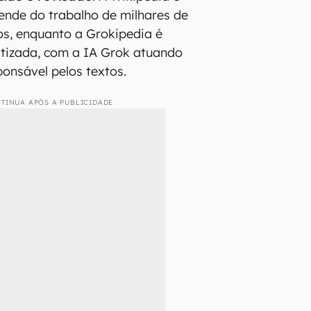
bém exibe um
selo de checagem
cando quando o conteúdo foi
 quem (geralmente o próprio Grok).
entre a Grokipedia e
a?
nça entre as duas está em
como o
ido e revisado
. A Wikipédia é
ende do trabalho de milhares de
s, enquanto a Grokipedia é
tizada, com a IA Grok atuando
ponsável pelos textos.
TINUA APÓS A PUBLICIDADE