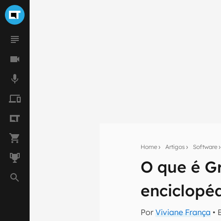
Home
Artigos
Software
O que é G
Seu res
enciclopé
Assine a newsle
mão.
Por
Viviane França
• 