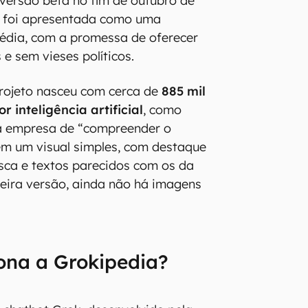
versão beta no fim de outubro de
a foi apresentada como uma
pédia, com a promessa de oferecer
 e sem vieses políticos.
projeto nasceu com cerca de
885 mil
r inteligência artificial
, como
a empresa de “compreender o
tem um visual simples, com destaque
sca e textos parecidos com os da
eira versão, ainda não há imagens
ona a Grokipedia?