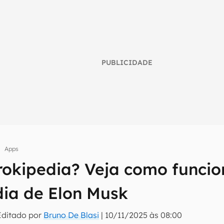
PUBLICIDADE
Apps
rokipedia? Veja como funcio
umo inteligente do mundo tech!
dia de Elon Musk
tter do Canaltech e receba notícias e reviews sobre tecnologia 
Editado por
Bruno De Blasi
|
10/11/2025 às 08:00