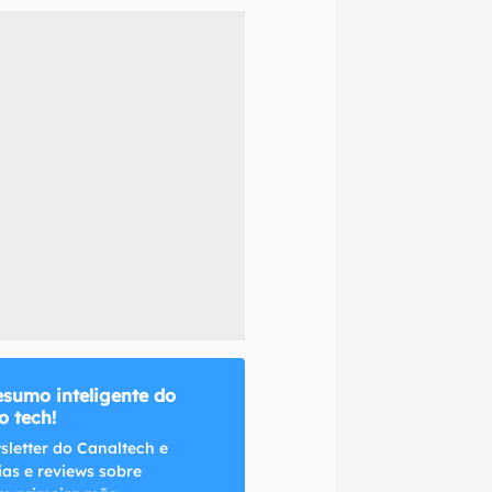
naltech.
esumo inteligente do
 tech!
sletter do Canaltech e
ias e reviews sobre