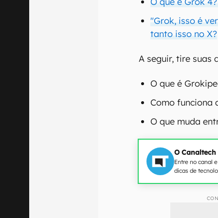
O que é Grok 4?
"Grok, isso é v
tanto isso no X?
A seguir, tire suas
O que é Grokipe
Como funciona 
O que muda entr
O Canaltech
Entre no canal 
dicas de tecnol
CON