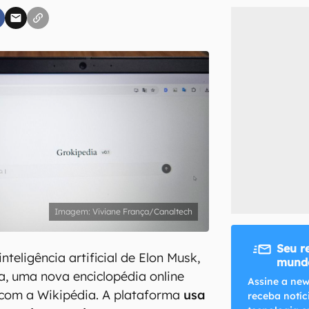
inscreva-se
li, aceito e concordo com os
Termos de Uso e Política de Privacidade do Ca
Viviane França/Canaltech
Seu r
nteligência artificial de Elon Musk,
mundo
a, uma nova enciclopédia online
Assine a new
 com a Wikipédia. A plataforma
usa
receba notíc