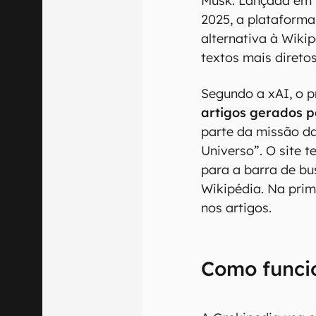
Musk. Lançada em 
2025, a plataform
alternativa à Wiki
textos mais diretos
Segundo a xAI, o 
artigos gerados po
parte da missão d
Universo”. O site 
para a barra de bu
Wikipédia. Na prim
nos artigos.
Como funci