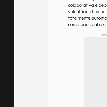
A plataforma tam
automática
, indi
“verificado” e por
O que muda 
a Wikipedi
A principal difere
conteúdo é produz
colaborativa e dep
voluntários humano
totalmente automa
como principal res
CON