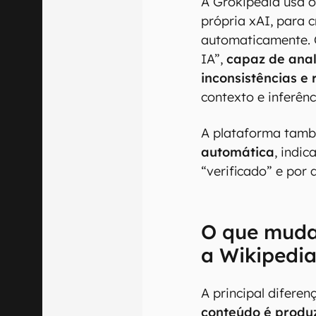
00:00
/
04:07
A Grokipedia usa o
própria xAI, para c
automaticamente. 
IA”,
capaz de anal
inconsistências e
contexto e inferênc