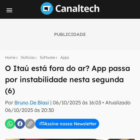
PUBLICIDADE
Seu resumo inteligente do mundo tech!
Assine a newsletter do Canaltech e receba
Home
Notícias
Software
Apps
notícias e reviews sobre tecnologia em primeira
mão.
O Itaú está fora do ar? App passa
por instabilidade nesta segunda
E-mail
(6)
Por
Bruno De Blasi
|
06/10/2025 às 16:03
•
Atualizado
inscreva-se
06/10/2025 às 20:30
Assine nossa Newsletter
Confirmo que li, aceito e concordo com os
Termos de
Uso e Política de Privacidade do Canaltech.