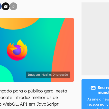
inscreva-se
li, aceito e concordo com os
Termos de Uso e Política de Privacidade do Ca
Mozilla/Divulgação
Seu r
ançado para o público geral nesta
mundo
 pacote introduz melhorias de
Assine a new
o WebGL, API em JavaScript
receba notíc