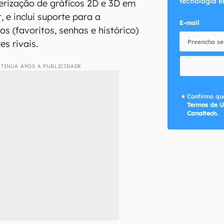
tecnologia e
derização de gráficos 2D e 3D em
, e inclui suporte para a
E-mail
s (favoritos, senhas e histórico)
s rivais.
TINUA APÓS A PUBLICIDADE
Confirmo que
Termos de U
Canaltech.