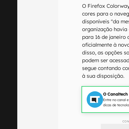
O Firefox Colorwa
cores para o nave
disponíveis "da me
organização havia
para 16 de janeiro
oficialmente à no
disso, as opções s
podem ser acessad
segue contando com
à sua disposição.
O Canaltech
Entre no canal 
dicas de tecnol
CON