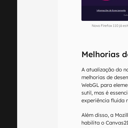
Novo Firefox 110 já e
Melhorias 
A atualização do 
melhorias de dese
WebGL para elemen
sutil, mas é essen
experiência fluida
Além disso, a Mozil
habilita o Canvas