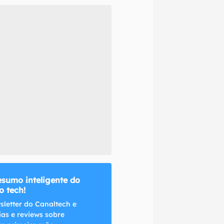
naltech.
esumo inteligente do
 tech!
sletter do Canaltech e
ias e reviews sobre