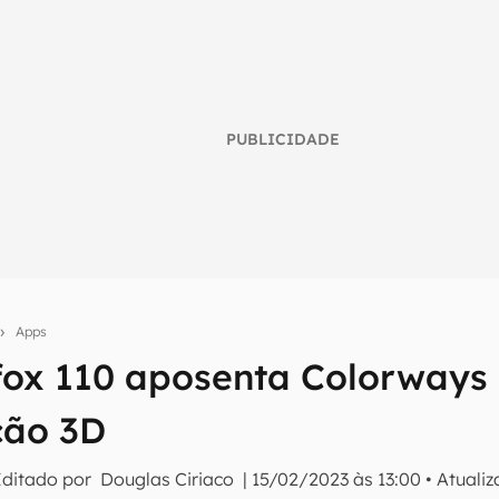
PUBLICIDADE
Apps
umo inteligente do mundo tech!
fox 110 aposenta Colorways
tter do Canaltech e receba notícias e reviews sobre tecnologia 
ção 3D
Editado por
Douglas Ciriaco
|
15/02/2023 às 13:00
•
Atuali