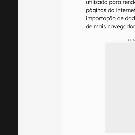
utilizada para ren
páginas da internet
importação de dado
de mais navegadore
CON