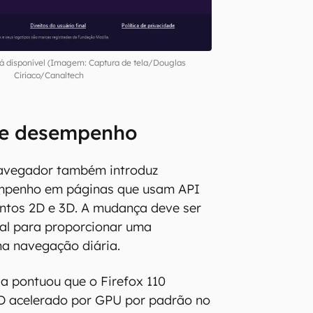
stá disponível (Imagem: Captura de tela/Douglas
Ciriaco/Canaltech
de desempenho
navegador também introduz
mpenho em páginas que usam API
tos 2D e 3D. A mudança deve ser
cial para proporcionar uma
 na navegação diária.
la pontuou que o Firefox 110
2D acelerado por GPU por padrão no