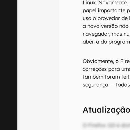
Linux. Novamente,
papel importante pa
usa o provedor de 
a nova versão não
navegador, mas nu
aberta do program
Obviamente, o Fir
correções para uma
também foram feit
segurança — todas
Atualização
O Firefox 110 é di