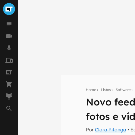
Home
Listas
Software
Novo feed
Seu res
fotos e ví
Assine a newsle
mão.
Por
Clara Pitanga
• E