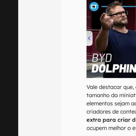
00:00
/
04:07
Vale destacar que
tamanho da miniatu
elementos sejam ad
criadores de con
extra para criar 
ocupem melhor o es