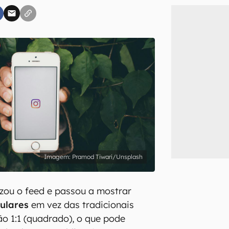
inscreva-se
li, aceito e concordo com os
Termos de Uso e Política de Privacidade do Ca
Pramod Tiwari/Unsplash
zou o feed e passou a mostrar
ulares
em vez das tradicionais
o 1:1 (quadrado), o que pode