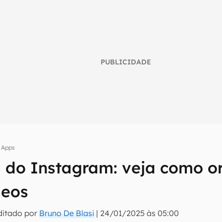
PUBLICIDADE
Apps
 do Instagram: veja como o
umo inteligente do mundo tech!
deos
tter do Canaltech e receba notícias e reviews sobre tecnologia 
ditado por
Bruno De Blasi
|
24/01/2025 às 05:00