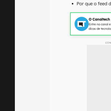
Por que o feed
O Canaltech
Entre no canal 
dicas de tecnol
CON