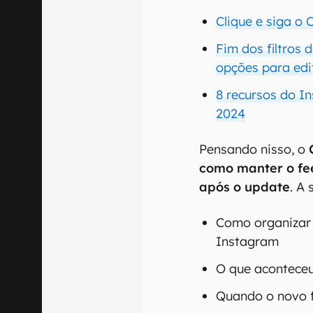
Clique e siga o
Fim dos filtros 
opções para edi
8 recursos do I
2024
Pensando nisso, o
como manter o fe
após o update
. A 
Como organizar 
Instagram
O que acontece
Quando o novo f