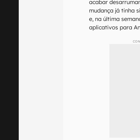
acabar desarruman
mudança já tinha 
e, na última seman
aplicativos para An
CON