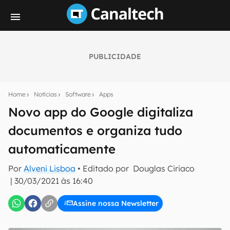
PUBLICIDADE
Seu resumo inteligente do mundo tech!
Assine a newsletter do Canaltech e receba
Home
Notícias
Software
Apps
notícias e reviews sobre tecnologia em primeira
mão.
Novo app do Google digitaliza
documentos e organiza tudo
E-mail
automaticamente
Por
Alveni Lisboa
• Editado por
Douglas Ciriaco
inscreva-se
|
30/03/2021 às 16:40
Assine nossa Newsletter
Confirmo que li, aceito e concordo com os
Termos de
Uso e Política de Privacidade do Canaltech.