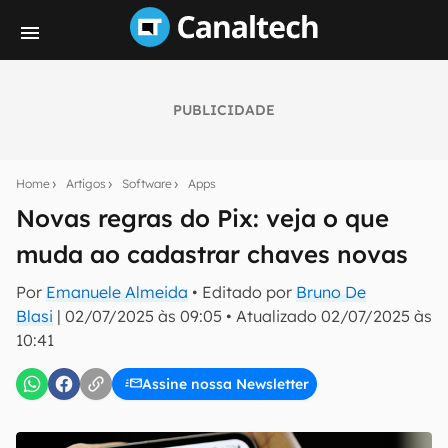
PUBLICIDADE
Seu resumo inteligente do mundo tech!
Assine a newsletter do Canaltech e receba
Home
Artigos
Software
Apps
notícias e reviews sobre tecnologia em primeira
mão.
Novas regras do Pix: veja o que
muda ao cadastrar chaves novas
E-mail
Por
Emanuele Almeida
• Editado por
Bruno De
Blasi
|
02/07/2025 às 09:05
•
Atualizado
02/07/2025 às
10:41
inscreva-se
Assine nossa Newsletter
Confirmo que li, aceito e concordo com os
Termos de
Uso e Política de Privacidade do Canaltech.