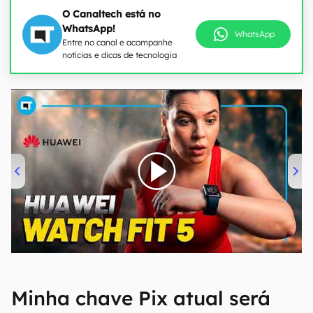
O Canaltech está no
WhatsApp!
WhatsApp
Entre no canal e acompanhe
notícias e dicas de tecnologia
00:00
/
04:51
Minha chave Pix atual será