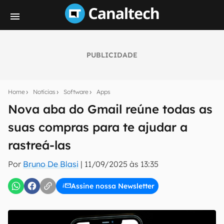
PUBLICIDADE
Seu resumo inteligente do mundo tech!
Assine a newsletter do Canaltech e receba
Home
Notícias
Software
Apps
notícias e reviews sobre tecnologia em primeira
mão.
Nova aba do Gmail reúne todas as
suas compras para te ajudar a
E-mail
rastreá-las
Por
Bruno De Blasi
|
11/09/2025 às 13:35
inscreva-se
Assine nossa Newsletter
Confirmo que li, aceito e concordo com os
Termos de
Uso e Política de Privacidade do Canaltech.