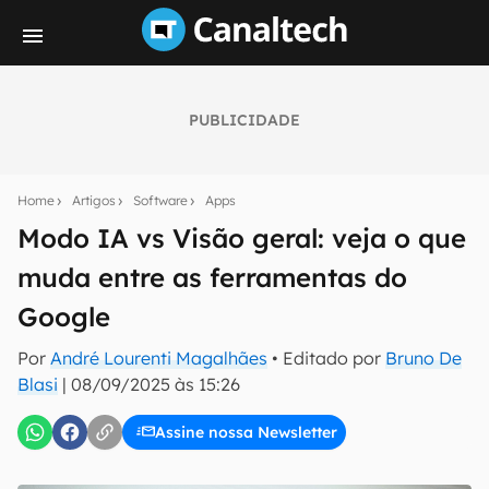
PUBLICIDADE
Seu resumo inteligente do mundo tech!
Assine a newsletter do Canaltech e receba
Home
Artigos
Software
Apps
notícias e reviews sobre tecnologia em primeira
mão.
Modo IA vs Visão geral: veja o que
muda entre as ferramentas do
E-mail
Google
Por
André Lourenti Magalhães
• Editado por
Bruno De
inscreva-se
Blasi
|
08/09/2025 às 15:26
Assine nossa Newsletter
Confirmo que li, aceito e concordo com os
Termos de
Uso e Política de Privacidade do Canaltech.